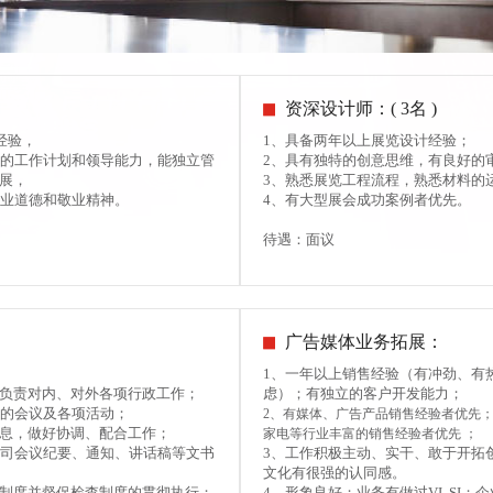
资深设计师：( 3名 )
经验，
1、具备两年以上展览设计经验；
密的工作计划和领导能力，能独立管
2、具有独特的创意思维，有良好的
发展，
3、熟悉展览工程流程，熟悉材料的
职业道德和敬业精神。
4、有大型展会成功案例者优先。
待遇：面议
广告媒体业务拓展：
1、一年以上销售经验（有冲劲、有
面负责对内、对外各项行政工作；
虑）；有独立的客户开发能力；
司的会议及各项活动；
2、有媒体、广告产品销售经验者优先
信息，做好协调、配合工作；
家电等行业丰富的销售经验者优先 ；
公司会议纪要、通知、讲话稿等文书
3、工作积极主动、实干、敢于开拓
文化有很强的认同感。
章制度并督促检查制度的贯彻执行；
4、形象良好；业务有做过VI SI；